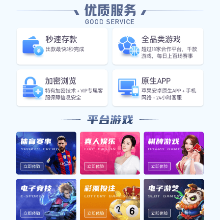
1、球队基本情况概述
瓦杜兹足球俱乐部成立于1905年，是瑞士的一支传统球队，
其主场位于美丽的瓦杜兹市。近年来，瓦杜兹在各项赛事中
表现出色，不断提升其在瑞士联赛中的竞争力。队内拥有多
名优秀球员，他们不仅具备较强的个人能力，还能在团队配
合上展现出色表现。
而巴拉足球俱乐部则是一支来自邻国的劲旅，以其强大的进
攻能力著称。巴拉在国内联赛中经常占据前列，并且参与过
多次国际赛事，在众多球迷心目中享有极高的声誉。在球队
阵容方面，巴拉同样拥有一批实力不俗的球员，他们在比赛
中能够快速适应各种战术要求。