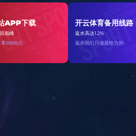
r Projects
比利时与西班牙激战在即谁将赢得这
在即谁将赢得这场足球盛宴
盛宴，这场比赛不仅是两国球队之间的较量，也将展现出各