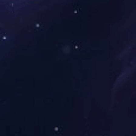
在进攻端还是防守端均能保持良好状态。然而
不断涌现后，他们所展现出的活力让人眼前一
此外，这场比赛还将是一项心理博弈。如何应
素。如果比利时能够早早打开局面，那么他们
抓住机会，则有可能逆转局势，实现反超。
因此，无论从哪个角度来看，这都是一场值得
这样一场重要赛事中，无论结果如何，相信都
总结：
比利时与西班牙之间即将展开的一战，将是一
员，再到战术风格和赛事预测，每一个方面都
计，更是一种文化碰撞、一种激情释放，让全
No matter the outcome, this match will surely