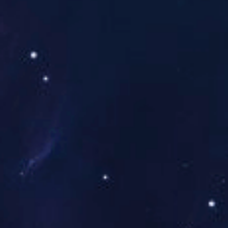
攻击力和团队配合而闻名，而西班牙则凭借娴熟的控球技术
赛中，双方都希望能够在国际赛场上证明自己的实力，争取
战术分析及比赛预测四个方面对这场激烈对决进行详细阐
最古老的球队之一。该队在过去几十年经历了辉煌与低谷，
号著称，曾多次参加世界杯和欧洲杯，并在2018年的世
，如德布劳内和卢卡库等，他们在各大联赛中都有着出色表
0年成立以来，这支球队取得了显著成就。在2008年至
杯两连冠的壮举。该队以其流畅的传控打法闻名于世，其代
今，虽然一些老将退役，但新一代球员也逐渐崭露头角。