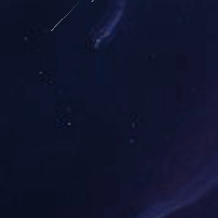
两国球队都拥有丰富的历史积淀，这使得他们
存在着竞争关系，多年来他们在友谊赛及正式