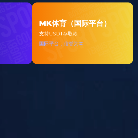
场足球盛宴