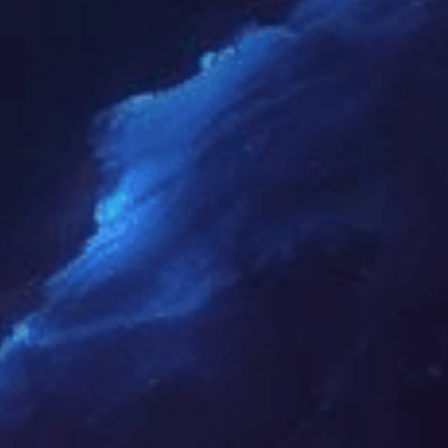
2025-12-24
足球明星简笔画全景展示
让你轻松绘制心中偶像的
艺术之旅
2025-12-23
足球明星黄金单身汉的魅
力与生活揭秘，追寻他们
的爱情故事与人生选择
2025-12-23