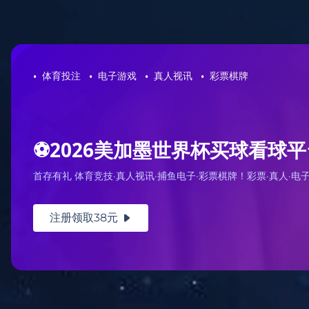
星期日-星期五||8:00-7:00
首页
接洽