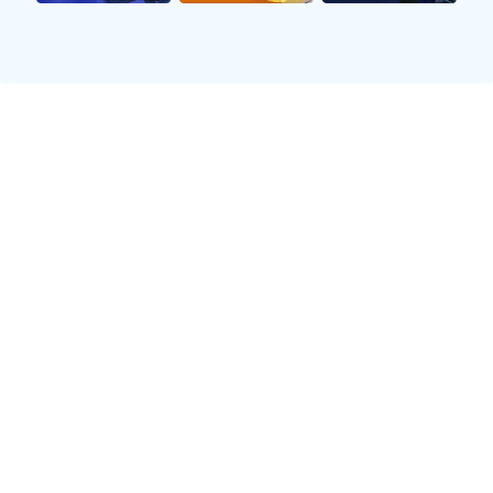
总体来看，本赛季对于竞技与兵工厂来说都是一个充满挑战
但又极具潜力的一年。在成绩上，两队都为自己打下了一定
的基础，为未来的发展奠定了良好的基础。
2、精彩战术对抗
在这一赛季中，竞技与兵工厂之间的战术博弈堪称精彩。竞