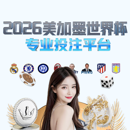
星期日-星期五||8:00-7:00
15350206237
体育热点
首页
Our Projects
竞技与兵工厂的精彩对决比分揭晓赛季战绩分析与未
来展望