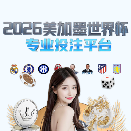
星期日-星期五||8:00-7:00
15350206237
体育热点
首页
Our Projects
大聪明足球明星身份揭秘他在球场上的传奇故事与成
就