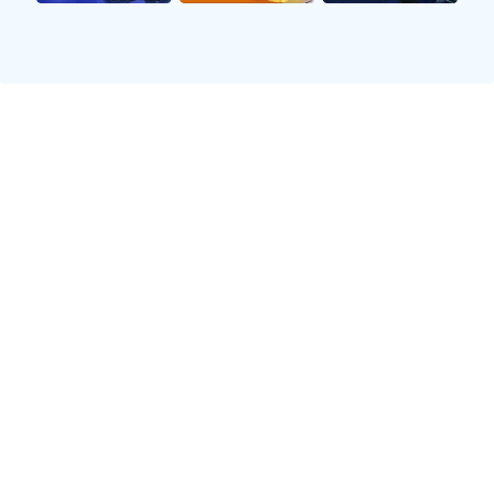
经过多年的努力与坚持，大聪明终于获得了进入顶级联赛的
机会。他用实际行动证明，只要有梦想并为之付出努力，就
能够实现自我价值。在成长过程中，他形成了独特的个人风
格，这种风格也为后来的成功奠定了基础。
2、职业生涯的重要时刻