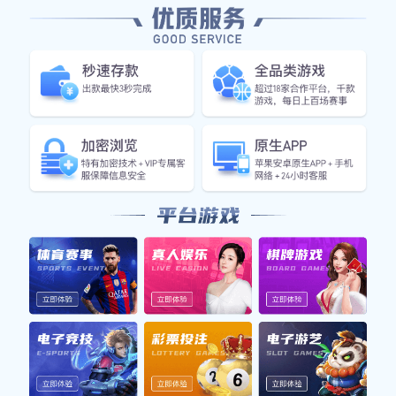
荣耀时刻。
1、球队的发展历程
南京足球队成立于上世纪90年代，最初是地方业余球队，在
当地并不被广泛关注。然而，随着中国足球热潮的兴起，球
队逐渐获得了更多支持。经过几年的积累和努力，他们开始
在地区联赛中崭露头角，不断提升自己的实力。
进入21世纪后，南京足球队通过引入优秀外援和本土年轻球
员，加强了整体实力。他们不仅在技术上有所突破，还在战
术层面进行创新，使得球队逐步形成独特风格。这一阶段是
球队发展的关键时期，为后来的成功奠定了坚实基础。