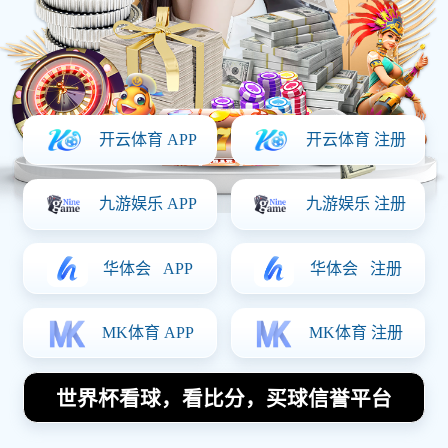
足球明星精彩射门集锦全景视频汇总尽
享足球魅力与技巧的完美结合
2025-11-21 05:59:46
本文将围绕“足球明星精彩射门集锦全景视频汇总尽享足球魅
力与技巧的完美结合”这一主题进行深入探讨。首先，我们将
分析足球射门的基本技巧及其重要性，揭示为何精准的射门
能够改变比赛的结果。接着，将分享一些著名足球明星在射
门方面的独特风格和经典瞬间，通过生动的案例展示他们如
何运用不同的技术来实现进球。此外，我们还会讨论视频汇
总如何帮助球迷更好地理解这些技术细节，并提升观赛体
验。最后，文章将总结足球作为一项运动，其魅力在于明星