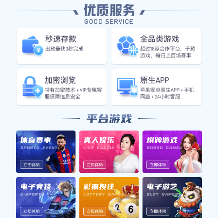
们通过个人技艺与团队协作所展现出的精彩瞬间。这些内容
将为读者提供一个全面而深刻的视角，使他们更加热爱这项
运动。
1、射门技巧的重要性
在足球比赛中，射门是决定胜负的关键因素之一。一场比赛
中，无论控球率多高，如果无法转化为进球，最终都可能以
失利告终。因此，培养良好的射门技巧显得尤为重要。优秀
的射手不仅需要具备敏锐的判断力，还要有扎实的技术基
础，以便在关键时刻把握机会。
有效的射门技巧包括准确度、力量和时机等多个方面。首
先，准确度是指将球踢向目标区域的能力，这要求运动员对
自身位置、球的位置以及守门员的位置进行迅速评估。其
次，力量也是不可忽视的一环，合适的力量可以使得球飞行
得更快，更难以被扑救。此外，在合适的时候选择合适的方