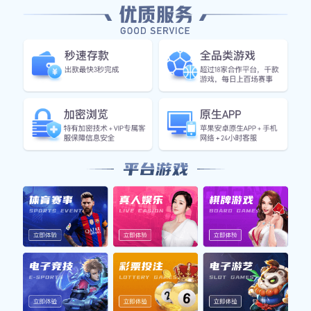
1、早期的足球启蒙
黄旭熙出生在一个普通家庭，从小便显示出对体育活动浓厚
的兴趣。在他五六岁的时候，父母为了培养他的运动天赋，
特意让他参加了当地的小学足球队。从那时起，他便开始接
触这项运动，并逐渐展现出了过人的天赋。
随着时间的推移，黄旭熙在球场上的表现引起了教练们的注
意。他不仅拥有出色的身体素质，还有着极强的球感和技术
能力。在小学阶段，他带领球队多次获得区域性比赛冠军，
这些经历为他之后的发展奠定了基础。