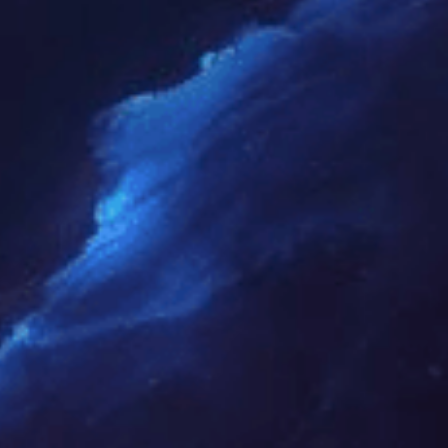
2025-12-24
足球明星简笔画全景展示
让你轻松绘制心中偶像的
艺术之旅
2025-12-23
足球明星黄金单身汉的魅
力与生活揭秘，追寻他们
的爱情故事与人生选择
2025-12-23