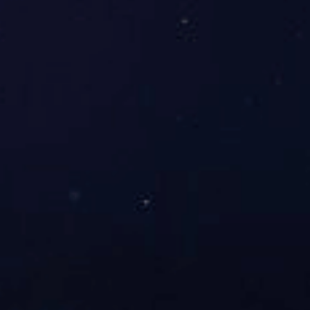
下一篇
争
柏林联合与科隆对决前瞻分析及胜负预
测解析
联系方式
导航