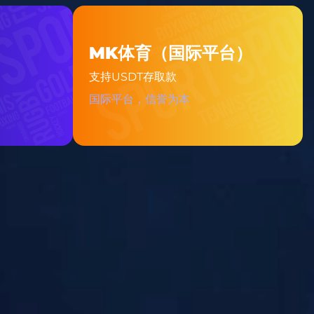
洲赛场脱颖而出