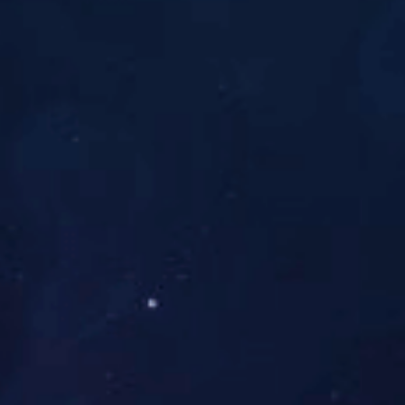
导航
认识泛亚电竞
体育热点
体育明星
服务种类
接洽泛亚电竞app下载
最新文章以及案例
揭秘足球明星外号钻石的