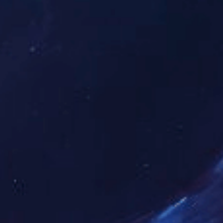
真实身份与传奇故事
2026-01-09
足球明星卡片设计创意展
示与灵感分享让你领略足
球魅力与艺术结合之美
2026-01-04
广州乒乓球队的成长之
路：从青涩少年到世界精
英的奋斗历程
2025-12-25
足球明星外号背后的故事
与由来解析