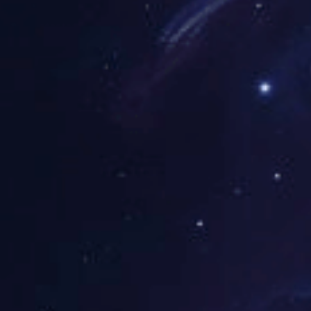
2、近期状态与表现
进入2023年后，泰国国奥队状态回暖。在一
力。尤其是在进攻端，年轻球员如苏帕猜等人
与之形成鲜明对比的是卡塔尔国奥队，他们同
塔尔展现出的纪律性和凝聚力让他们成为不可
有着不小优势，这对于他们来说无疑是一个加
比赛临近时，两支球队都在针对彼此进行了充
状态不仅让人期待比赛结果，更增加了这场较
3、战术分析与对抗
从战术角度来看，泰国国奥通常采用灵活机动