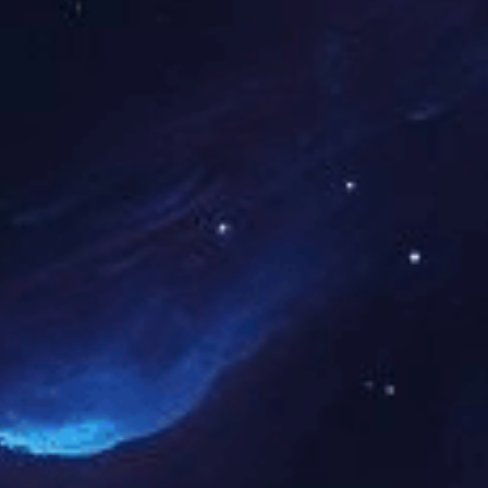
路突破，通过快速插上制造威胁，而这种方式
而卡塔尔国奥则倾向于更加稳重和系统化的打
过有效压迫限制对方进攻，同时利用身体条件
的进攻策略。
双方在本场比赛中的直接对抗可谓精彩纷呈，
出调整。从以往交手记录来看，两支球队不分
们拭目以待。
泛亚电竞
4、未来发展趋势
无论是泰国还是卡塔尔，对于青少年足球发展
望通过培养新生代球员来实现长远目标。这不