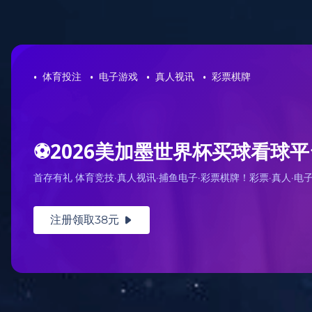
星期日-星期五||8:00-7:00
首页
接洽