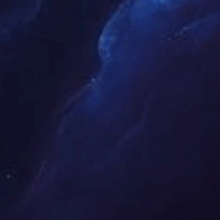
也曾帮助他们多次打破僵局。
法，通过严密防守反击来寻找机会。他们注重控制中场，通
优势进行高位逼抢，这种方式能够有效遏制泰国队灵活多变
不仅考验着球员个人能力，还需要教练团队根据实时情况做
上下，因此期待双方将在这一轮碰撞中带来更多惊喜，让我
的重视程度都日益提高。随着基础设施不断完善，两队都希
仅关乎球队自身未来，更是整个国家足球水平提升的重要保