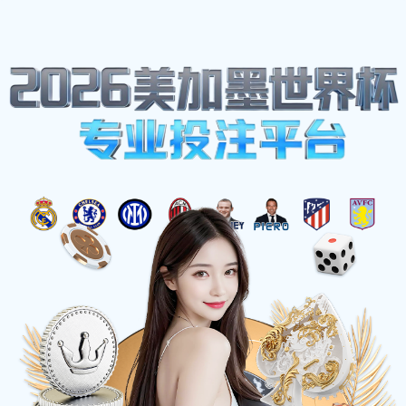
星期日-星期五||8:00-7:00
15350206237
体育明星
首页
Our News
2018年世界杯小组赛埃及对阵乌拉圭精彩回顾与赛
后分析