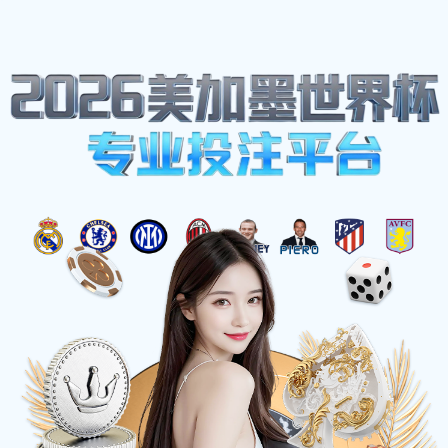
星期日-星期五||8:00-7:00
15350206237
体育明星
首页
Our News
CBA精彩对决山东队迎战北京队直播盛况全程回顾与
分析