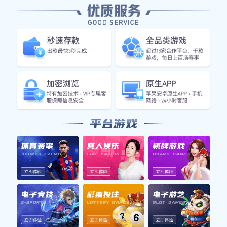
1、赛事背景与历史交锋
山东队和北京队作为CBA联赛中的强队，历史交锋记录相当
丰富。每当两队相遇，总能引发球迷们的高度关注。在本赛
季之前，两队的交锋往往呈现出胶着状态，胜负难以预测，
这为此次对决增添了不少悬念。山东队近年来在主场表现出
色，而北京队则在客场也有不俗发挥，因此双方都希望能够
利用自身优势争取胜利。
此外，本次比赛还吸引了媒体的大量报道。各大体育频道纷
纷派遣记者到现场进行直播，同时社交媒体上相关话题也迅
速蹿升，网友们对于这场焦点之战充满期待。在此背景下，
双方教练团队进行了周密安排，以期用最佳状态迎接挑战。