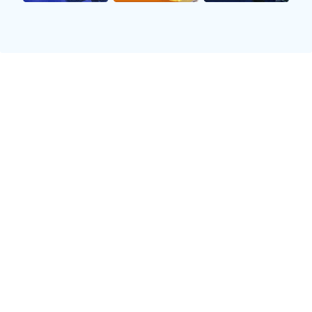
如今，法国足球明星赛已成为一种文化符号，不仅仅是体育
竞技，更是一种生活方式和社交活动。在这里，激情与友谊
交融，各方力量汇聚，共同打造出一场又一场令人难忘的足
球盛事。
2、明星球员阵容
本届法国足球明星赛参赛阵容可谓星光熠熠，各个位置上都
云集了众多传奇人物。无论是曾经驰骋绿茵场上的金靴奖得