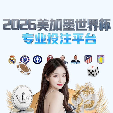
星期日-星期五||8:00-7:00
15350206237
体育明星
首页
Our News
现役足球明星运动员的传奇故事与赛场荣耀探秘