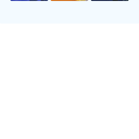
这些现役球员通过他们艰苦奋斗、锲而不舍的精神，不仅实
现了自身价值，也激励了一代又一代年轻球员勇敢追逐自己
的梦想。他们用实际行动告诉我们，只要努力，就能够打破
常规，实现自我超越。