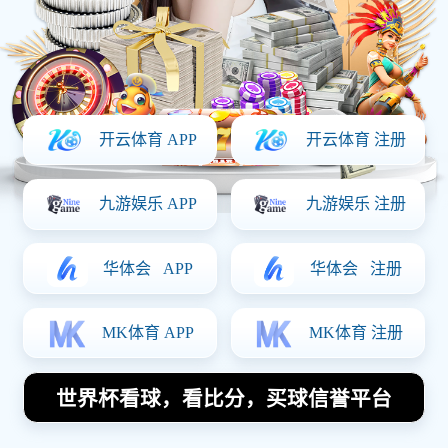
现役足球明星运动员的传奇故事与赛场
荣耀探秘
2025-11-11 20:39:08
在当今足球界，现役足球明星运动员不仅是球场上的英雄，
更是无数球迷心中的传奇。他们的故事充满了奋斗与荣耀，
代表着拼搏精神与不屈意志。本文将从四个方面探讨这些运
动员的传奇故事与赛场荣耀，包括他们的成长历程、关键比
赛瞬间、对社会的影响及个人成就。这些元素共同构成了现
役足球明星运动员令人难以忘怀的传奇，同时也激励着年轻
一代追逐梦想。在这个过程中，我们将细致剖析每位明星背
后的辛酸与辉煌，展现出一个丰富多彩且充满感动的足球世