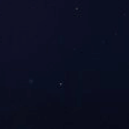
队继续发挥自身优势，不断挑战自我，在更高层次上展示中
够借此契机，引领更多年轻人投身于这项运动，共同推动中国职业
下一篇
分
广州网球队荣登网球节奏排行榜第三名
展现卓越实力与团队精神