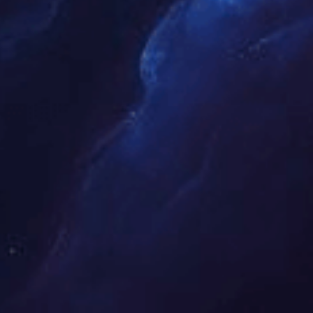
湛的球员阵容。其中不乏国内顶尖球员以及一些外援，他们
员不仅具备个人能力，还能够很好地融入整体战术之中，提
攻时善于利用短传配合撕开对手防线。同时，在防守时则采
对于定位球等特殊情况，他们也有专门针对性的训练，以提
，他们凭借出色表现赢得教练器重，并成为替补席上的重要
技状态，同时为未来的发展储备人才。这种良性循环，将进