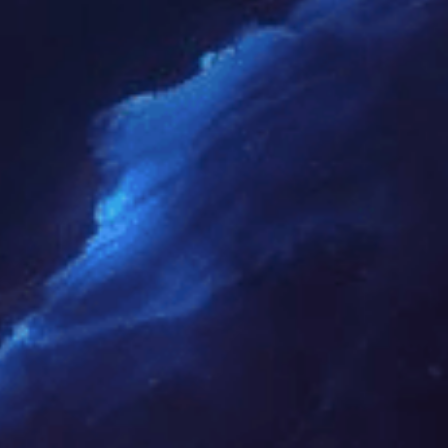
2025-12-24
足球明星简笔画全景展示
让你轻松绘制心中偶像的
艺术之旅
2025-12-23
足球明星黄金单身汉的魅
力与生活揭秘，追寻他们
的爱情故事与人生选择
2025-12-23