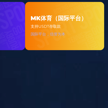
行榜第六位