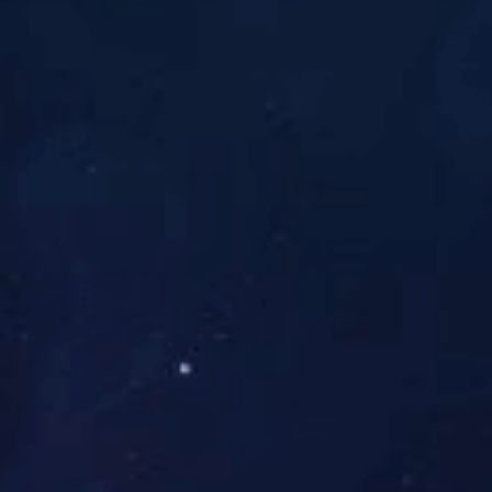
导航
认识泛亚电竞
体育热点
体育明星
服务种类
接洽泛亚电竞app下载
最新文章以及案例
揭秘足球明星外号钻石的