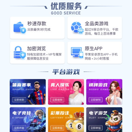
艾杜哈尼以其出色的速度和敏捷性著称，他在比赛中的移动
非常灵活，这使得他能够迅速调整位置，有效避开对手的攻
击。同时，艾杜哈尼在进攻时表现出强大的爆发力，无论是
近身搏斗还是远程攻击，都能给对手带来极大的压力。他的
技术特点使得他在比赛中始终占据主动。
相较之下，柏斯则展现出了稳定而精准的打击风格。他注重
每一次攻击的精确度，通过巧妙运用身体力量，将敌人的反
击化为无形。柏斯在防守方面也非常出色，经常能及时找到
机会进行反击，使得艾杜哈尼难以找到突破口。两位选手各
自独特的技术特点，为这场对决增添了不少悬念。