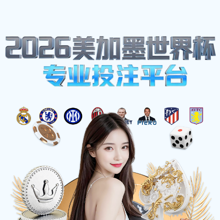
星期日-星期五||8:00-7:00
15350206237
体育明星
首页
Our News
艾杜哈尼与柏斯的精彩对决分析及赛后点评