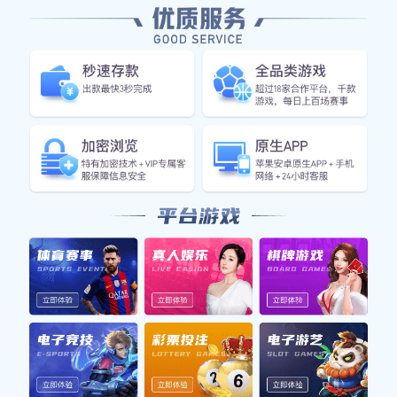
1、战术创新与执行力
西汉姆联队本赛季在战术上进行了大胆的创新，采用了更加
灵活多变的阵型，以适应不同对手的特点。这种变化不仅提
高了全队的进攻效率，也增强了防守稳固性。教练团队根据
对手的数据分析实时调整阵型，让球队能在比赛中保持良好
的应变能力。
此外，球队在场上的配合默契度也显著提升。在经过充分训
练后，球员们能够迅速理解彼此的意图，使得进攻时相互之
间能够形成有效的掩护与传递。这种默契使得西汉姆联能够
频繁创造出威胁性的进攻机会，从而提高了进球率。