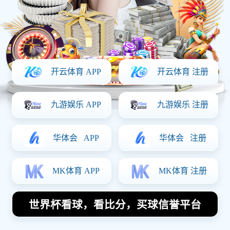
英超激战西汉姆联展现强劲实力争夺积
分榜上游位置
2025-09-03 07:22:13
在英超联赛的激烈竞争中，西汉姆联队以其强劲的实力和出
色的表现吸引了众多球迷的关注。本篇文章将深入探讨西汉
姆联队如何在本赛季展现出强大的竞争力，争夺积分榜上游
的位置。首先，我们将分析球队在战术方面的创新与执行
力，其次讨论球队核心球员的重要性，再者评估教练团队的
战术布置和应变能力，最后探讨球队与球迷之间的紧密联系
及其对球队士气的影响。通过这些方面，我们可以更全面地
理解西汉姆联队在本赛季为何能够屹立于英超之巅。