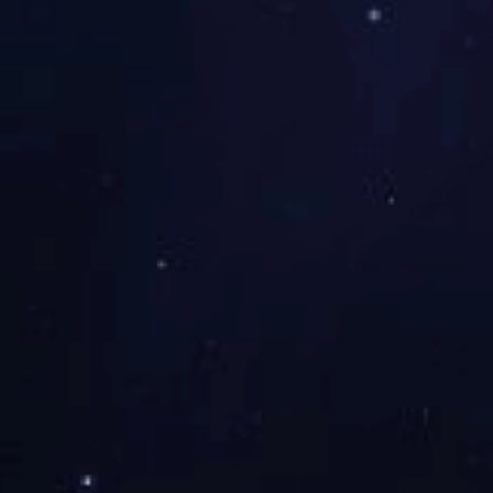
成就。他不仅凭借超强足球天赋，在俱乐部和
断提升自身价值，对现代足球的发展产生深远
未来，我们有理由相信，这位杰出的运动员将
待更多像他一样热爱足球、勤奋努力的新星涌
上一篇
白俄罗斯与荷兰足球对决精彩回顾与
后分析