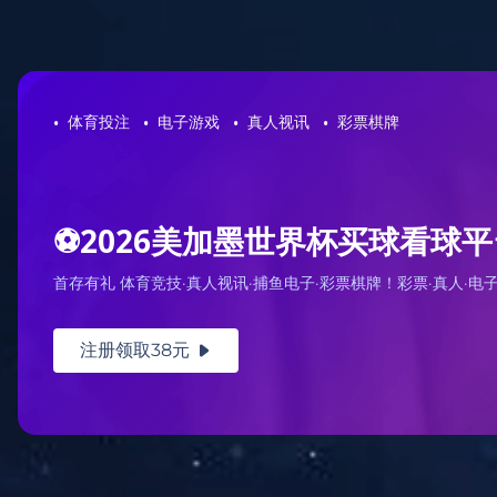
星期日-星期五||8:00-7:00
首页
接洽