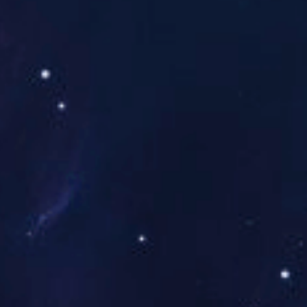
越的技术和全面的能力，从一个少年成长为世界足坛最具影
期经历、职业生涯初期、在拜仁慕尼黑的崭露头角以及他在
过这些方面，我们可以更好地理解这位足球运动员如何在竞
要一员。这不仅是对基米希个人成就的回顾，更是对当今足
腾堡州。他从小就展现出对足球的热爱，并开始在当地的小型
出了超凡的球技和极高的战术意识。他能够迅速理解教练战
人中显得尤为突出。
术水平。他不仅注重脚下功夫，还特别重视身体素质和心理
自己独特的踢球风格，以精准传球和敏捷跑动著称。这些基