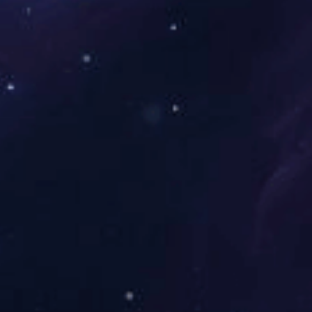
4、国际赛场上的贡献
除了俱乐部层面的成功之外，基米希也代表德
终是国家队不可或缺的一部分。在国家队中，
浅。
2016年欧洲杯上，尽管德国未能夺冠，但基
赛中的冷静处理与精准传递，多次帮助球队打
续保持着高水平表现，为国家赢得荣誉做出了
近年来，在国际大赛频繁出现的新兴力量面前
代。他深知作为骨干球员肩负的重要使命，因
搏，共同追求更大的成功。
总结：
综上所述，从一个天才少年到世界足坛的中场