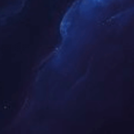
的领导才能与战术执行能力。他逐渐从一个年轻小将蜕变为
论是在德甲联赛还是欧冠赛场上，他都以稳定且高水平的表
用精准传球或果敢决策来扭转局势。在一次重要赛事中，他
术实力，也体现了他的心理素质。这样的表现让他赢得
过不断学习新的战术理念及技能来适应不同风格的比赛。他
进方案，使自己始终保持在最佳状态。这种追求卓越精神，
发展。